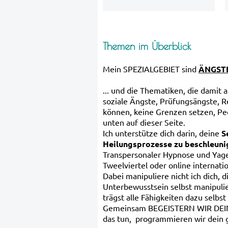
Themen im Überblick
Mein SPEZIALGEBIET sind
ÄNGST
... und die Thematiken, die damit 
soziale Ängste, Prüfungsängste, R
können, keine Grenzen setzen, Peo
unten auf dieser Seite.
Ich unterstütze dich darin, deine
S
Heilungsprozesse zu beschleuni
Transpersonaler Hypnose und Yage
Tweelviertel oder online internatio
Dabei manipuliere nicht ich dich, d
Unterbewusstsein selbst manipulie
trägst alle Fähigkeiten dazu selbst 
Gemeinsam BEGEISTERN WIR DEINE
das tun, programmieren wir dein g