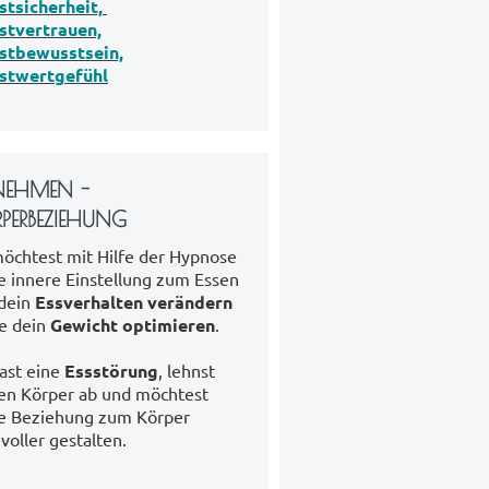
stsicherheit,
stvertrauen,
stbewusstsein,
stwertgefühl
NEHMEN -
PERBEZIEHUNG
öchtest mit Hilfe der Hypnose
e innere Einstellung zum Essen
dein
Essverhalten verändern
e dein
Gewicht optimieren
.
ast eine
Essstörung
, lehnst
en Körper ab und möchtest
e Beziehung zum Körper
evoller gestalten.