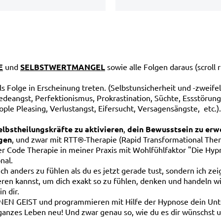
E
und
SELBSTWERTMANGEL
sowie alle Folgen daraus (scroll 
als Folge in Erscheinung treten. (Selbstunsicherheit und -zweife
edeangst, Perfektionismus, Prokrastination, Süchte, Essstörun
ple Pleasing, Verlustangst, Eifersucht, Versagensängste, etc.
elbstheilungskräfte zu aktivieren
,
dein Bewusstsein zu erw
gen
, und zwar mit RTT®-Therapie (Rapid Transformational Ther
r Code Therapie in meiner Praxis mit Wohlfühlfaktor "Die Hyp
nal.
ich anders zu fühlen als du es jetzt gerade tust, sondern ich zei
ren kannst, um dich exakt so zu fühlen, denken und handeln wi
in dir.
N GEIST und programmieren mit Hilfe der Hypnose dein Unt
anzes Leben neu! Und zwar genau so, wie du es dir wünschst und