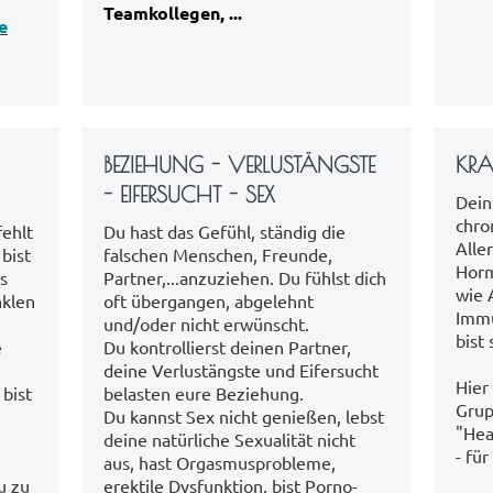
Teamkollegen, ...
e
BEZIEHUNG - VERLUSTÄNGSTE
KRA
- EIFERSUCHT - SEX
Dein
chro
fehlt
Du hast das Gefühl, ständig die
Alle
 bist
falschen Menschen, Freunde,
Horm
ls
Partner,...anzuziehen. Du fühlst dich
wie 
nklen
oft übergangen, abgelehnt
Immu
und/oder nicht erwünscht.
bist
e
Du kontrollierst deinen Partner,
deine Verlustängste und Eifersucht
Hier
 bist
belasten eure Beziehung.
Grup
Du kannst Sex nicht genießen, lebst
"Hea
deine natürliche Sexualität nicht
- für
aus, hast Orgasmusprobleme,
u zu
erektile Dysfunktion, bist Porno-