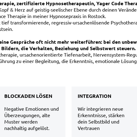
erapie, zertifizierte Hypnosetherapeutin, Yager Code Thera
Kopf & Herz auf geistig-seelischer Ebene durch deinen Veränd
nce Therapie in meiner Hypnosepraxis in Rostock.
t tief transformierende, regressiv-ursachenlösende Psychothera
tsein.
reine Gespräche oft nicht mehr weiterführen: bei den unbe
ildern, die Verhalten, Beziehung und Selbstwert steuern.
herapie, ursachenorientierte Tiefenarbeit, Nervensystem-Regu
führung zu einer Begleitung, die Erkenntnis, emotionale Lösung
BLOCKADEN LÖSEN
INTEGRATION
Negative Emotionen und
Wir integrieren neue
Überzeugungen, alte
Erkenntnisse, stärken
Muster werden
dein Selbstbild und
nachhaltig aufgelöst.
Vertrauen