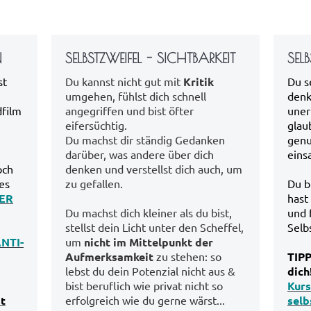
N
SELBSTZWEIFEL - SICHTBARKEIT
SELB
st
Du kannst nicht gut mit
Kritik
Du s
umgehen, fühlst dich schnell
denk
dfilm
angegriffen und bist öfter
uner
eifersüchtig.
glaub
Du machst dir ständig Gedanken
genu
darüber, was andere über dich
eins
och
denken und verstellst dich auch, um
es
zu gefallen.
Du bi
ER
hast
Du machst dich kleiner als du bist,
und 
stellst dein Licht unter den Scheffel,
Selb
NTI-
um
nicht im Mittelpunkt der
Aufmerksamkeit
zu stehen: so
TIPP
lebst du dein Potenzial nicht aus &
dich
bist beruflich wie privat nicht so
Kurs
t
erfolgreich wie du gerne wärst...
selb