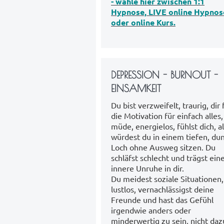
- wähle hier zwischen 1:1
Hypnose, LIVE online Hypnos
oder online Kurs
.
DEPRESSION - BURNOUT -
EINSAMKEIT
Du bist verzweifelt, traurig, dir 
die Motivation für einfach alles,
müde, energielos, fühlst dich, a
würdest du in einem tiefen, du
Loch ohne Ausweg sitzen. Du
schläfst schlecht und trägst ein
innere Unruhe in dir.
Du meidest soziale Situationen,
lustlos, vernachlässigst deine
Freunde und hast das Gefühl
irgendwie anders oder
minderwertig zu sein, nicht daz