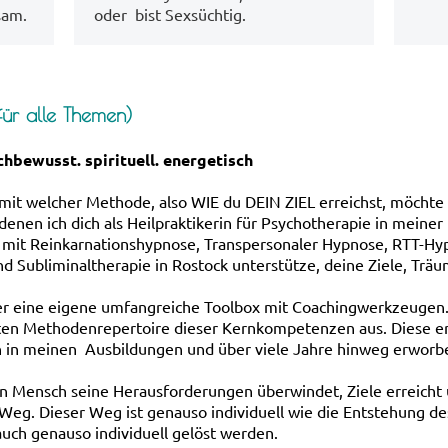
sam.
oder bist Sexsüchtig.
ür alle Themen)
bewusst. spirituell. energetisch
, mit welcher Methode, also WIE du DEIN ZIEL erreichst, möchte 
nen ich dich als Heilpraktikerin für Psychotherapie in meiner H
 mit Reinkarnationshypnose, Transpersonaler Hypnose, RTT-Hyp
nd Subliminaltherapie in Rostock unterstütze, deine Ziele, Tr
r eine eigene umfangreiche Toolbox mit Coachingwerkzeugen. 
n Methodenrepertoire dieser Kernkompetenzen aus. Diese er
ch in meinen Ausbildungen und über viele Jahre hinweg erworb
 Mensch seine Herausforderungen überwindet, Ziele erreicht u
r Weg. Dieser Weg ist genauso individuell wie die Entstehung d
auch genauso individuell gelöst werden.