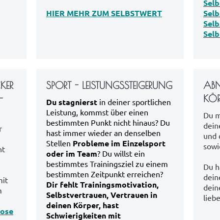
Selb
HIER MEHR ZUM SELBSTWERT
Selb
Selb
Selb
KER
SPORT - LEISTUNGSSTEIGERUNG
AB
-
KÖR
Du stagnierst
in deiner sportlichen
Leistung, kommst über einen
Du m
bestimmten Punkt nicht hinaus? Du
dein
r
hast immer wieder an denselben
und 
Stellen
Probleme im Einzelsport
sowi
nt
oder im Team
? Du willst ein
bestimmtes Trainingsziel zu einem
Du h
bestimmten Zeitpunkt erreichen?
dein
mit
Dir fehlt Trainingsmotivation,
dein
m
Selbstvertrauen, Vertrauen in
lieb
deinen Körper, hast
ose
Schwierigkeiten mit